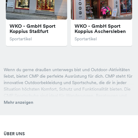
WKO - GmbH Sport
WKO - GmbH Sport
Koppius Staßfurt
Koppius Aschersleben
Sportartikel
Sportartikel
Wenn du gerne draußen unterwegs bist und Outdoor-Aktivitäten
liebst, bietet CMP die perfekte Ausrüstung für dich. CMP steht für
innovative Outdoorbekleidung und Sportschuhe, die dir in jeder
Situation höchsten Komfort, Schutz und Funktionalität bieten. Die
CMP Sportschuhe sind ideal für Wanderungen, Bergtouren und
andere Outdoor-Abenteuer – mit einer robusten Konstruktion, die
Mehr anzeigen
dir sicheren Halt und Schutz bietet. Zusätzlich findest du eine
Vielzahl an Bekleidungslösungen, die dich bei Wind und Wetter
optimal schützen. Ob du nach funktionalen Jacken, wasserdichten
Hosen oder atmungsaktiven Shirts suchst – bei CMP findest du
ÜBER UNS
hochwertige Produkte für jedes Outdoor-Abenteuer. Das